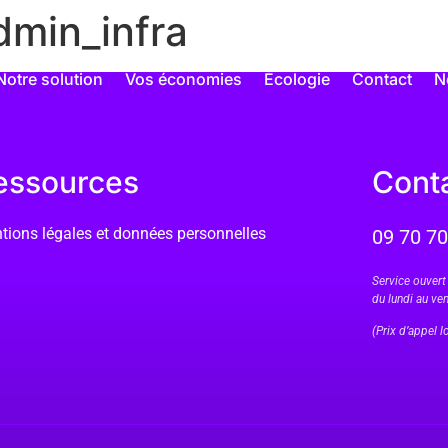
dmin_infra
Notre solution
Vos économies
Écologie
Contact
N
essources
Cont
tions légales et données personnelles
09 70 70
Service ouvert
du lundi au ve
(Prix d’appel l