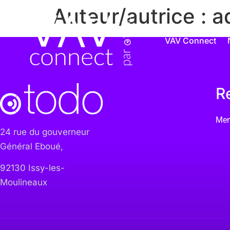
Auteur/autrice :
a
VAV Connect
R
Men
24 rue du gouverneur
Général Eboué,
92130 Issy-les-
Moulineaux